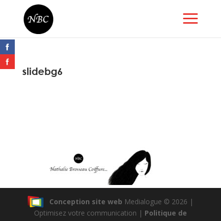
slidebg6
Conception site web
Medialogue © 2026 |
Optimisez votre communication |
Politique de